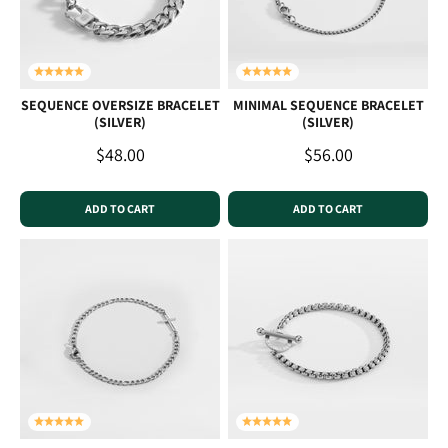
SEQUENCE OVERSIZE BRACELET
MINIMAL SEQUENCE BRACELET
(SILVER)
(SILVER)
Sale price
Sale price
$48.00
$56.00
ADD TO CART
ADD TO CART