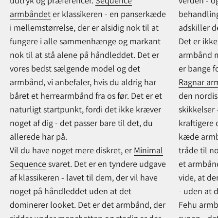
udtryk og præferencer.
Sequence
verden - og
armbåndet
er klassikeren - en panserkæde
behandling
i mellemstørrelse, der er alsidig nok til at
adskiller d
fungere i alle sammenhænge og markant
Det er ikke
nok til at stå alene på håndleddet. Det er
armbånd me
vores bedst sælgende model og det
er bange f
armbånd, vi anbefaler, hvis du aldrig har
Ragnar ar
båret et herrearmbånd fra os før. Det er et
den nordis
naturligt startpunkt, fordi det ikke kræver
skikkelser 
noget af dig - det passer bare til det, du
kraftigere
allerede har på.
kæde armb
Vil du have noget mere diskret, er
Minimal
tråde til 
Sequence
svaret. Det er en tyndere udgave
et armbånd
af klassikeren - lavet til dem, der vil have
vide, at de
noget på håndleddet uden at det
- uden at 
dominerer looket. Det er det armbånd, der
Fehu arm