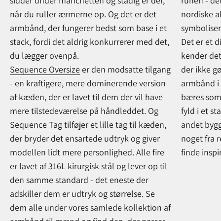
sidder under manchetten og stadig er der,
runen - det
når du ruller ærmerne op. Og det er det
nordiske al
armbånd, der fungerer bedst som base i et
symbolisere
stack, fordi det aldrig konkurrerer med det,
Det er et 
du lægger ovenpå.
kender det
Sequence Oversize
er den modsatte tilgang
der ikke gø
- en kraftigere, mere dominerende version
armbånd i 
af kæden, der er lavet til dem der vil have
bæres som 
mere tilstedeværelse på håndleddet. Og
fyld i et s
Sequence Tag
tilføjer et lille tag til kæden,
andet bygg
der bryder det ensartede udtryk og giver
noget fra 
modellen lidt mere personlighed. Alle fire
finde inspi
er lavet af 316L kirurgisk stål og lever op til
den samme standard - det eneste der
adskiller dem er udtryk og størrelse. Se
dem alle under vores samlede kollektion af