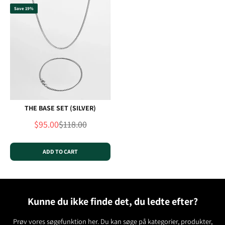
Save 19%
THE BASE SET (SILVER)
Sale price
Regular price
$95.00
$118.00
ADD TO CART
Kunne du ikke finde det, du ledte efter?
Prøv vores søgefunktion her. Du kan søge på kategorier, produkter,