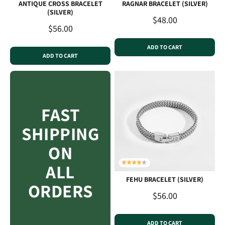
ANTIQUE CROSS BRACELET
RAGNAR BRACELET (SILVER)
(SILVER)
Sale price
$48.00
Sale price
$56.00
ADD TO CART
ADD TO CART
FAST
SHIPPING
ON
ALL
FEHU BRACELET (SILVER)
ORDERS
Sale price
$56.00
ADD TO CART