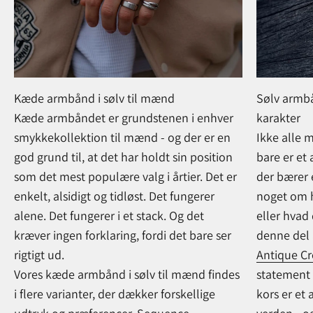
Kæde armbånd i sølv til mænd
Sølv armb
Kæde armbåndet er grundstenen i enhver
karakter
smykkekollektion til mænd - og der er en
Ikke alle 
god grund til, at det har holdt sin position
bare er et
som det mest populære valg i årtier. Det er
der bærer 
enkelt, alsidigt og tidløst. Det fungerer
noget om 
alene. Det fungerer i et stack. Og det
eller hvad 
kræver ingen forklaring, fordi det bare ser
denne del a
rigtigt ud.
Antique C
Vores kæde armbånd i sølv til mænd findes
statement 
i flere varianter, der dækker forskellige
kors er et