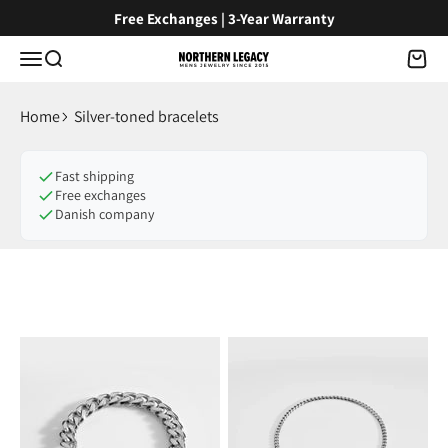
Skip to content
Free Exchanges | 3-Year Warranty
Menu
Search
Cart
NorthernLegacy
Home
Silver-toned bracelets
Fast shipping
Free exchanges
Danish company