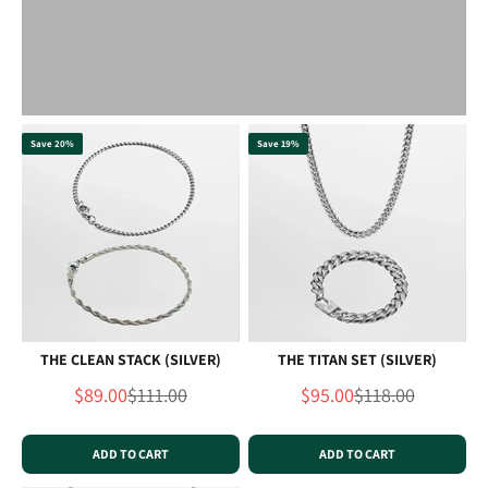
Save 20%
Save 19%
THE CLEAN STACK (SILVER)
THE TITAN SET (SILVER)
Sale price
Regular price
Sale price
Regular price
$89.00
$111.00
$95.00
$118.00
ADD TO CART
ADD TO CART