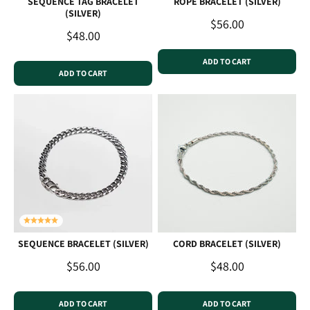
SEQUENCE TAG BRACELET
ROPE BRACELET (SILVER)
(SILVER)
Sale price
$56.00
Sale price
$48.00
ADD TO CART
ADD TO CART
SEQUENCE BRACELET (SILVER)
CORD BRACELET (SILVER)
Sale price
Sale price
$56.00
$48.00
ADD TO CART
ADD TO CART