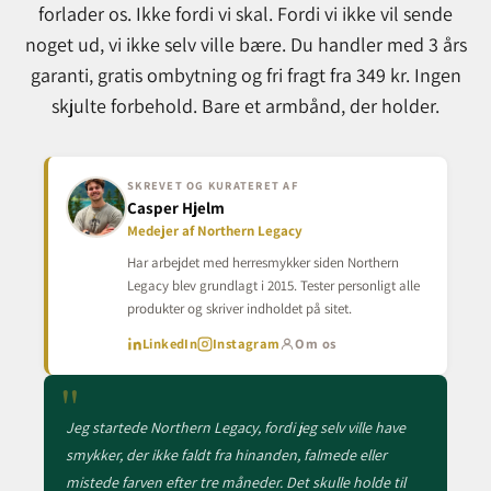
forlader os. Ikke fordi vi skal. Fordi vi ikke vil sende
noget ud, vi ikke selv ville bære. Du handler med 3 års
garanti, gratis ombytning og fri fragt fra 349 kr. Ingen
skjulte forbehold. Bare et armbånd, der holder.
SKREVET OG KURATERET AF
Casper Hjelm
Medejer af Northern Legacy
Har arbejdet med herresmykker siden Northern
Legacy blev grundlagt i 2015. Tester personligt alle
produkter og skriver indholdet på sitet.
LinkedIn
Instagram
Om os
"
Jeg startede Northern Legacy, fordi jeg selv ville have
smykker, der ikke faldt fra hinanden, falmede eller
mistede farven efter tre måneder. Det skulle holde til